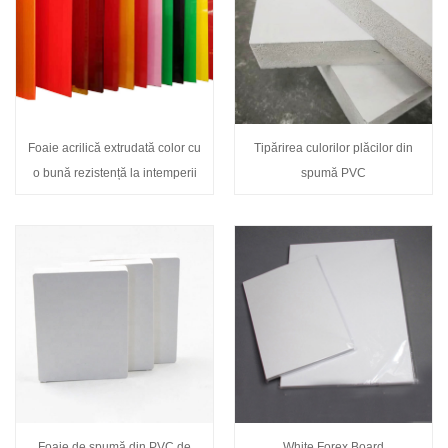
Foaie acrilică extrudată color cu
Tipărirea culorilor plăcilor din
o bună rezistență la intemperii
spumă PVC
Foaie de spumă din PVC de
White Forex Board