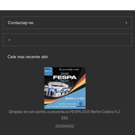
Contactaţi-ne
Inquiry For Pricelist
Cele mai recente știri
Qingdao be-win pentru a prezenta la FESPA 2025 Berlin-Cabina 5.2-
E92
2025/04/22