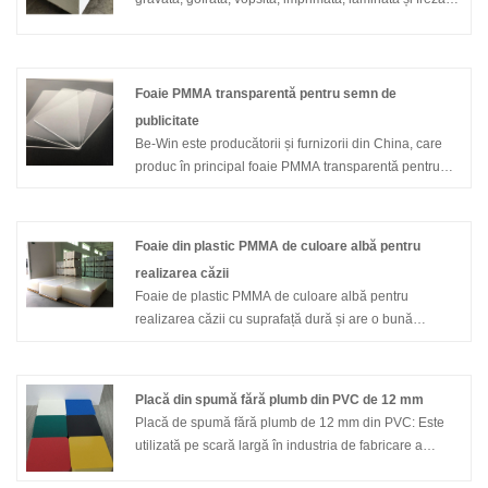
pe suprafață. Este rezistentă la apă, rezistentă la
mucegai, prevenire a coroziunii, întârziere bună la
aprindere, auto-stingere împotriva focului pentru a
preveni accident de incendiu Izolarea fonică, Izolația
Foaie PMMA transparentă pentru semn de
termică și conservarea căldurii.
publicitate
Be-Win este producătorii și furnizorii din China, care
produc în principal foaie PMMA transparentă pentru
semnul publicitar cu mulți ani de experiență. Sper să
construiți relații de afaceri cu dvs. Fișa PMMA
transparentă pentru semnul publicitar este foarte
Foaie din plastic PMMA de culoare albă pentru
frecventă.
realizarea căzii
Foaie de plastic PMMA de culoare albă pentru
realizarea căzii cu suprafață dură și are o bună
rezistență la coroziune chimică. Deci, este un material
foarte popular pentru realizarea căzii. Avem certificat
ISO9001 pentru produsele noastre. Până acum,
Placă din spumă fără plumb din PVC de 12 mm
construim relații puternice cu clienți din Canada,
Placă de spumă fără plumb de 12 mm din PVC: Este
Statele Unite, Mexic și unele țări din America de Sud,
utilizată pe scară largă în industria de fabricare a
Europa. Suntem dispuși să furnizăm produse de înaltă
mobilierului și industria de decorare a clădirilor, fără
calitate clienților din întreaga lume.