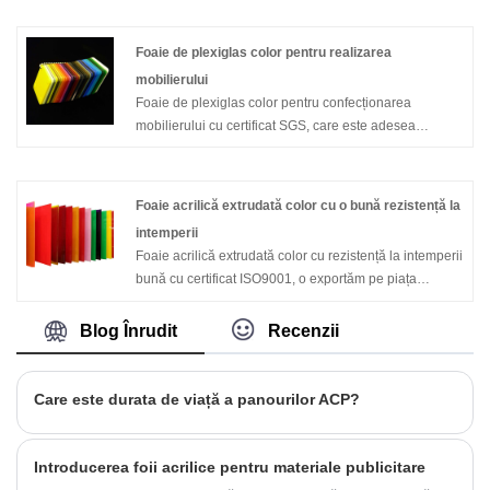
poluare, materiale noi de protecție a mediului. Vânzări
către Puerto Rico și Statele Unite, Europa etc. nevoie .
Foaie de plexiglas color pentru realizarea
mobilierului
Foaie de plexiglas color pentru confecționarea
mobilierului cu certificat SGS, care este adesea
utilizată pentru confecționarea mobilierului de
bucătărie sau de birou, arată frumos și cu greutate
redusă. Este foarte popular pe piața europeană.
Foaie acrilică extrudată color cu o bună rezistență la
intemperii
Foaie acrilică extrudată color cu rezistență la intemperii
bună cu certificat ISO9001, o exportăm pe piața
europeană și în alte țări. Este utilizat în multe industrii,
cum ar fi publicitatea, decorarea etc.
Blog Înrudit
Recenzii
Care este durata de viață a panourilor ACP?
Introducerea foii acrilice pentru materiale publicitare