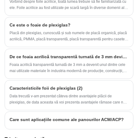
Vorbind despre foile acrilice, toată lumea trebuie să fie familiarizată cu
ele. Foile acrilice au fost utilizate pe scară largă în diverse domenii ale
produselor civile. Cu toate acestea, știți cu adevărat acrilul? În
continuare, vechiul tău prieten - Qingdao Be-Win Industrial & Trade
Ce este o foaie de plexiglas?
Co., Ltd. te va duce în lumea plină de culoare a acrilicului ~ Seria
noastră de produse de înaltă calitate reprezentată de Foile din plastic
Placă din plexiglas, cunoscută și sub numele de placă organică, placă
transparent din plexiglas Virgin Materials pentru imprimare publicitară
acrilică, PMMA, placă transparentă, placă transparentă pentru casete
au devenit modele industriale , iar cumpărătorii din întreaga lume sunt
luminoase etc. Materialul este monomer metacrilat de metil (MMA).
bineveniți să cumpere cu ridicata și să cumpere.
De ce foaia acrilică transparentă turnată de 3 mm devine cea mai preferată alegere pentru aplicațiile industriale și de design moderne
Foaia acrilică transparentă turnată de 3 mm a devenit unul dintre cele
mai utilizate materiale în industria modernă de producție, construcții,
semnalizare și design interior. Cunoscut pentru claritatea sa optică
superioară, rezistența excelentă la intemperii și durabilitatea
Caracteristicile foii de plexiglas (2)
remarcabilă, acest material înlocuiește din ce în ce mai mult sticla
tradițională și alte materiale plastice.
Data trecută v-am prezentat câteva dintre avantajele plăcii de
plexiglas, de data aceasta vă voi prezenta avantajele rămase care nu
au fost introduse.
Care sunt aplicațiile comune ale panourilor ACM/ACP?