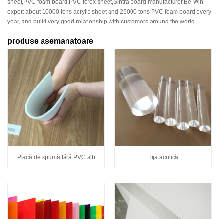
sheet,PVC foam board,PVC forex sheet,Sintra board manufacturer.Be-Win
export about 10000 tons acrylic sheet and 25000 tons PVC foam board every
year, and build very good relationship with customers around the world.
produse asemanatoare
Placă de spumă fără PVC alb
Tija acrilică