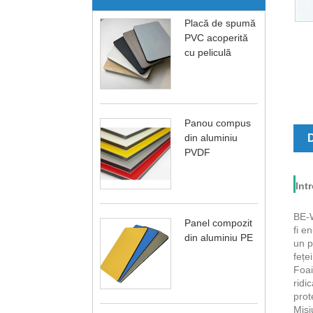
Placă de spumă
PVC acoperită
cu peliculă
Panou compus
din aluminiu
D
PVDF
Int
BE-W
Panel compozit
fi e
din aluminiu PE
un p
feței
Foai
ridi
prot
Misi