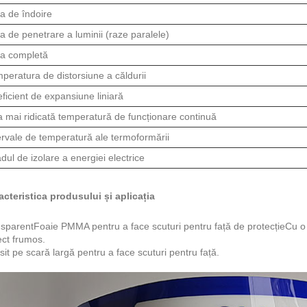
a de îndoire
a de penetrare a luminii (raze paralele)
a completă
peratura de distorsiune a căldurii
ficient de expansiune liniară
 mai ridicată temperatură de funcționare continuă
ervale de temperatură ale termoformării
dul de izolare a energiei electrice
acteristica produsului și aplicația
sparent
Foaie PMMA pentru a face scuturi pentru față de protecție
Cu o 
ct frumos.
sit pe scară largă pentru a face scuturi pentru față.