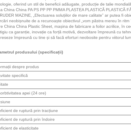
ologie, oferind un stil de beneficii adăugate, producție de talie mondial
na China China PA PS PP PP PMMA PLASTEA PLASTICĂ PLASTICĂ F
UDER MAZINE, „Efectuarea soluțiilor de mare calitate” ar putea fi obiec
rcări neobișnuite de a recunoaște obiectivul „vom păstra mereu în ritm
re China China Plastic Sheet, mașina de fabricare a foilor acrilice, în ce
tigiu ca garanție, inovație ca forță motivă, dezvoltare împreună cu teh
reseze împreună cu tine și să facă eforturi neobosite pentru viitorul lumi
ametrul produsului (specificații)
ormații despre produs
vitate specifică
itate
orbtivitatea apei (24 ore)
siune
ficient de ruptură prin tracțiune
ficient de ruptură prin îndoire
ficient de elasticitate