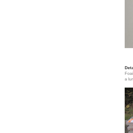
Deta
Foai
a lum