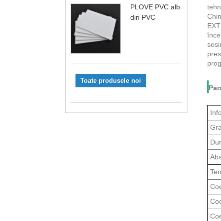
PLOVE PVC alb
tehn
Chi
din PVC
EXTR
înce
sosi
pres
prog
Toate produsele noi
Par
Inf
Gra
Dur
Abs
Ten
Coe
Coe
Coe