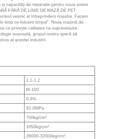
ă și capacități de reparație pentru noua sosire
ĂRĂ FĂRĂ DE LINIE DE MAZĂ DE PET
tivul veșnic al întreprinderii noastre. Facem
 în timp ce folosim timpul”. Noua mașină de
ea ce privește calitatea ca supraviețuire,
nologie avansată, grupul nostru speră să
nos al acestei industrii.
1.1-1.2
M-100
0,3%
92-0MPa
760kg/cm²
1050kg/cm²
28000-32000kg/cm²