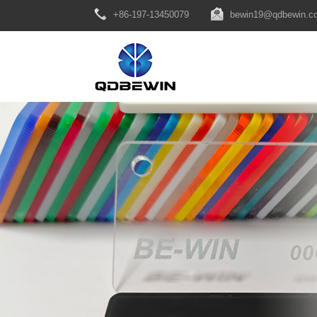
+86-197-13450079
bewin19@qdbewin.c