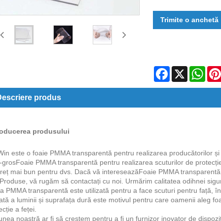
Trimite o anchetă
Facebook
X
Wha
escriere produs
roducerea produsului
in este o foaie PMMA transparentă pentru realizarea producătorilor și fu
n-gros
Foaie PMMA transparentă pentru realizarea scuturilor de protecție
reț mai bun pentru dvs. Dacă vă interesează
Foaie PMMA transparentă pe
Produse, vă rugăm să contactați cu noi. Urmărim calitatea odihnei siguri 
a PMMA transparentă este utilizată pentru a face scuturi pentru față, 
cată a luminii și suprafața dură este motivul pentru care oamenii aleg 
ecție a feței
.
unea noastră ar fi să creștem pentru a fi un furnizor inovator de dispozi