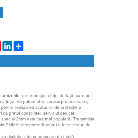
tsApp
Pinterest
LinkedIn
Share
rnizorilor de protecție a feței de față, care pot
 a feței
. Vă putem oferi servicii profesionale și
ntru realizarea scuturilor de protecție a
că prețul conștiinței, serviciul dedicat.
în special 2mm este cea mai populară. Transmisia
foaia PMMA transparentă
pentru a face scuturi de
tive digitale și de comunicare de înaltă