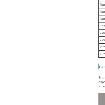
Rat
Rat
Rat
Tem
Coe
Cea
Int
Gra
Car
Tran
aspe
Folo