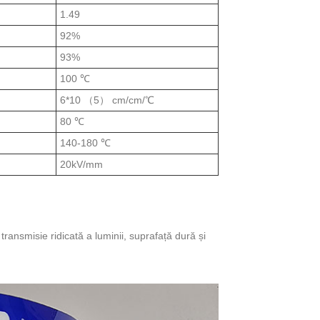
1.49
92%
93%
100 ℃
6*10 （5） cm/cm/℃
80 ℃
140-180 ℃
20kV/mm
transmisie ridicată a luminii, suprafață dură și