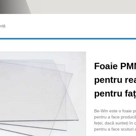
ntă
Foaie PM
pentru re
pentru fa
Be-Win este o foaie 
pentru a face producăt
feței, dacă sunteți î
pentru a face scuturi 