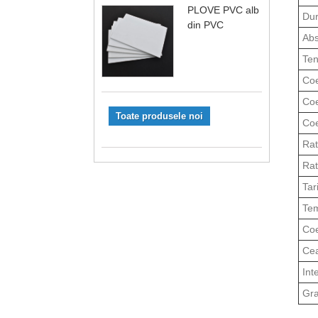
PLOVE PVC alb
Dur
din PVC
Abs
Ten
Coe
Coe
Toate produsele noi
Coe
Rat
Rat
Tar
Tem
Coe
Cea
Int
Gra