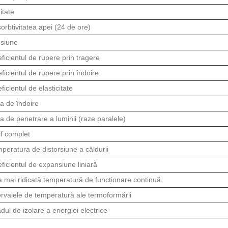
itate
orbtivitatea apei (24 de ore)
siune
ficientul de rupere prin tragere
ficientul de rupere prin îndoire
ficientul de elasticitate
a de îndoire
a de penetrare a luminii (raze paralele)
if complet
peratura de distorsiune a căldurii
ficientul de expansiune liniară
 mai ridicată temperatură de funcționare continuă
ervalele de temperatură ale termoformării
dul de izolare a energiei electrice