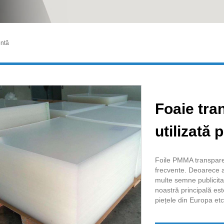
ntă
Foaie tr
utilizată 
Foile PMMA transparent
frecvente. Deoarece as
multe semne publicita
noastră principală est
piețele din Europa etc