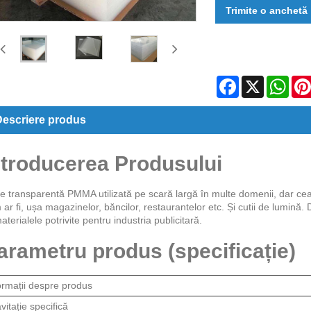
Trimite o anchetă
Facebook
X
Wha
escriere produs
ntroducerea Produsului
e transparentă PMMA utilizată pe scară largă în multe domenii, dar cea ma
ar fi, ușa magazinelor, băncilor, restaurantelor etc. Și cutii de lumină.
materialele potrivite pentru industria publicitară.
arametru produs (specificație)
ormații despre produs
vitație specifică