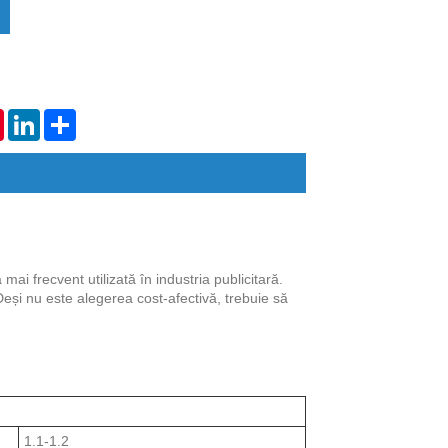
tsApp
Pinterest
LinkedIn
Share
i frecvent utilizată în industria publicitară.
 Deși nu este alegerea cost-afectivă, trebuie să
1.1-1.2