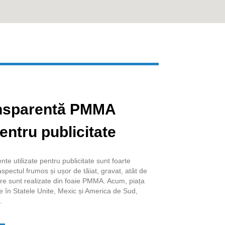
Live
ansparentă PMMA
pentru publicitate
e utilizate pentru publicitate sunt foarte
pectul frumos și ușor de tăiat, gravat, atât de
re sunt realizate din foaie PMMA. Acum, piața
e în Statele Unite, Mexic și America de Sud,
.