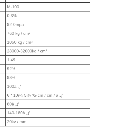
M-100
0,3%
92-0mpa
760 kg / cm²
1050 kg / cm²
28000-32000kg / cm²
1.49
92%
93%
100â „ƒ
6 * 10ï¼ˆ5ï¼ ‰ cm / cm / â „ƒ
80â „ƒ
140-180â „ƒ
20kv / mm