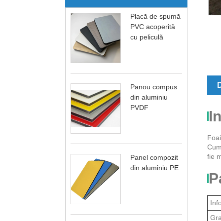
Placă de spumă
PVC acoperită
cu peliculă
D
Panou compus
din aluminiu
PVDF
I
Foai
Cum 
fie 
Panel compozit
din aluminiu PE
P
Inf
Gra