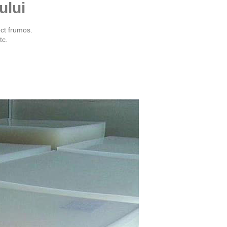
ului
ct frumos.
tc.