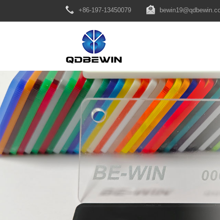
+86-197-13450079
bewin19@qdbewin.c