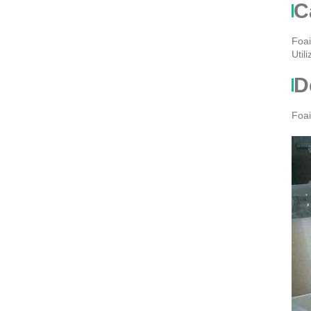
C
Foai
Util
D
Foai