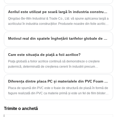
Acrilul este utilizat pe scară largă în industria construcțiilor
Qingdao Be-Win Industrial & Trade Co., Ltd. vă spune aplicarea largă a
acrilicului în industria construcțiilor. Produsele noastre din foile acrilice
din marmură sunt alegerea dvs. inteligentă! Ca material utilizat pe
scară largă în industria construcțiilor, acrilul are o istorie mai mare.
Motivul real din spatele înghețării tarifelor globale de 90 de zile a lui Trump-cu excepția Chinei
peste 100 de ani de la nașterea sa.
Care este situația de piață a foii acrilice?
Piața globală a foilor acrilice continuă să demonstreze o creștere
puternică, determinată de creșterea cererii în industrii precum
construcții, auto, semnalizare și soluții de afișare. Cunoscută pentru
claritatea excepțională, rezistența la impact și capacitatea de
Diferența dintre placa PC și materialele din PVC Foam Board, utilizări
intemperii, placa acrilică oferă o alternativă rentabilă la sticla, oferind în
același timp performanțe superioare în diverse aplicații.
Placa de spumă din PVC este o foaie de structură de plasă în formă de
fagure realizată din PVC ca materie primă și este un fel de film blister
de vid.
Trimite o anchetă