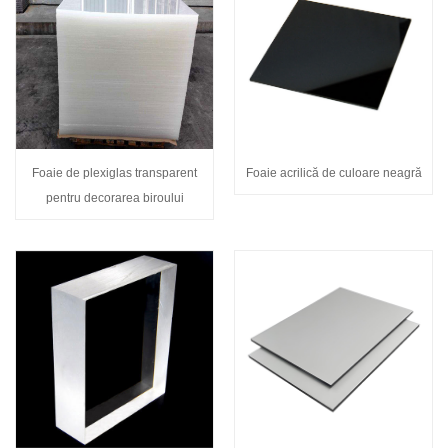
Foaie de plexiglas transparent
Foaie acrilică de culoare neagră
pentru decorarea biroului