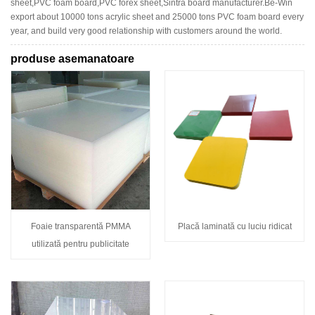
sheet,PVC foam board,PVC forex sheet,Sintra board manufacturer.Be-Win
export about 10000 tons acrylic sheet and 25000 tons PVC foam board every
year, and build very good relationship with customers around the world.
produse asemanatoare
Foaie transparentă PMMA
Placă laminată cu luciu ridicat
utilizată pentru publicitate