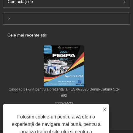
Contactaţi-ne
Inquiry For Pricelist
Cele mai recente știri
Qingdao be-win pentru a prezenta la FESPA 2025 Berlin-Cabina 5.2-
E92
2025/04/22
X
Folosim cookie-uri pentru a vă oferi o
experiență de navigare mai bună, pentru a
analiza traficul site-ului și pentru a