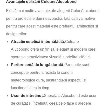
Avantajele utilizării Culoare Alucobond
Există mai multe avantaje ale alegerii Color Alucobond
pentru proiectele dumneavoastră. Iată câteva motive
pentru care acest material este preferatul arhitecților și
designerilor:
Atractie estetică îmbunătățită:
Culoare
Alucobond oferă un finisaj elegant și modern care
sporește atractivitatea vizuală a oricărei clădiri.
Performanță de lungă durată:
Panourile sunt
concepute pentru a rezista la conditii
meteorologice dure, pastrandu-si aspectul si
functionalitatea in timp.
Usor de intretinut:
Suprafața Alucobond este ușor
de curățat și întreținut, ceea ce o face o alegere