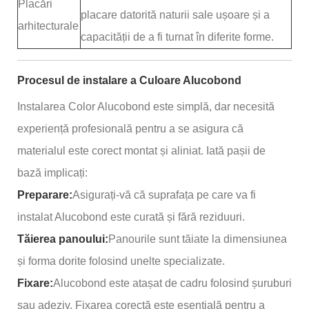
Placări
placare datorită naturii sale ușoare și a
arhitecturale
capacității de a fi turnat în diferite forme.
Procesul de instalare a Culoare Alucobond
Instalarea Color Alucobond este simplă, dar necesită
experiență profesională pentru a se asigura că
materialul este corect montat și aliniat. Iată pașii de
bază implicați:
Preparare:
Asigurați-vă că suprafața pe care va fi
instalat Alucobond este curată și fără reziduuri.
Tăierea panoului:
Panourile sunt tăiate la dimensiunea
și forma dorite folosind unelte specializate.
Fixare:
Alucobond este atașat de cadru folosind șuruburi
sau adeziv. Fixarea corectă este esențială pentru a