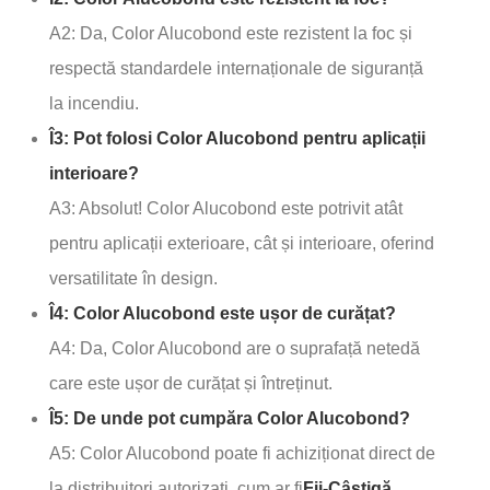
A2: Da, Color Alucobond este rezistent la foc și
respectă standardele internaționale de siguranță
la incendiu.
Î3: Pot folosi Color Alucobond pentru aplicații
interioare?
A3: Absolut! Color Alucobond este potrivit atât
pentru aplicații exterioare, cât și interioare, oferind
versatilitate în design.
Î4: Color Alucobond este ușor de curățat?
A4: Da, Color Alucobond are o suprafață netedă
care este ușor de curățat și întreținut.
Î5: De unde pot cumpăra Color Alucobond?
A5: Color Alucobond poate fi achiziționat direct de
la distribuitori autorizați, cum ar fi
Fii-Câștigă