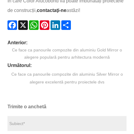
în care Color Alucobond vă poate îmbunătăți proiectele
de construcții,
contactaţi-ne
astăzi!
Facebook
X
WhatsApp
Pinterest
LinkedIn
Share
Anterior:
Ce face ca panourile compozite din aluminiu Gold Mirror o
alegere populară pentru arhitectura modernă
Următorul:
Ce face ca panourile compozite din aluminiu Silver Mirror o
alegere excelentă pentru proiectele dvs
Trimite o anchetă