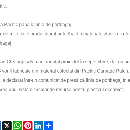
fic.
a Pacific până la linia de portbagaj
 știm ce face producătorul auto Kia din materiale plastice cole
bagaj.
n Cleanup și Kia au anunțat proiectul în septembrie, dar nu au p
vor fi fabricate din material colectat din Pacific Garbage Patch
 a declarat într-un comunicat de presă că linia de portbagaj în ed
rea unui sistem circular de resurse pentru plasticul oceanic”.
Facebook
X
WhatsApp
Pinterest
LinkedIn
Share