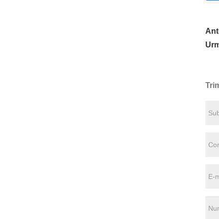
Ant
Urm
Tri