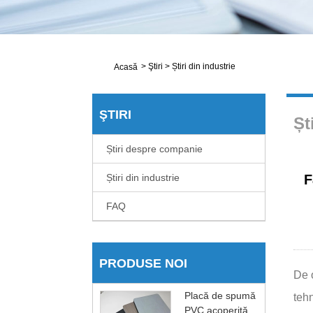
>
Ştiri
>
Știri din industrie
Acasă
ŞTIRI
Șt
Știri despre companie
Știri din industrie
F
FAQ
PRODUSE NOI
De 
Placă de spumă
tehn
PVC acoperită