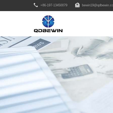
+86-197-13450079
bewin19@qdbewin.c