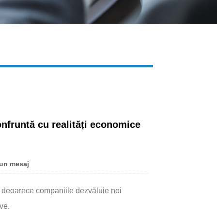
Live
nfruntă cu realități economice
un mesaj
e, deoarece companiile dezvăluie noi
ve.