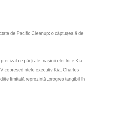
ctate de Pacific Cleanup: o căptușeală de
recizat ce părți ale mașinii electrice Kia
. Vicepreședintele executiv Kia, Charles
iție limitată reprezintă „progres tangibil în