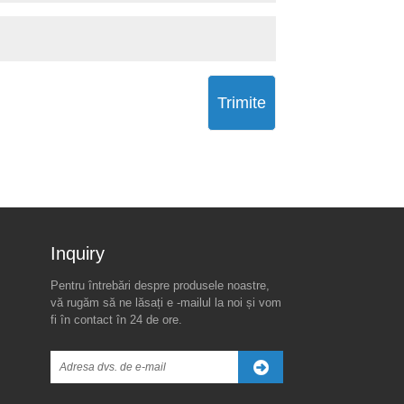
Trimite
Inquiry For Pricelist
Pentru întrebări despre produsele noastre,
Motivul real din spatele
Noua amenințare tarifară a
vă rugăm să ne lăsați e -mailul la noi și vom
înghețării tarifelor globale de
lui Trump împotriva Chinei
fi în contact în 24 de ore.
90 de zile a lui Trump-cu
Sparks Turbulența pieței
globale
2025/04/08