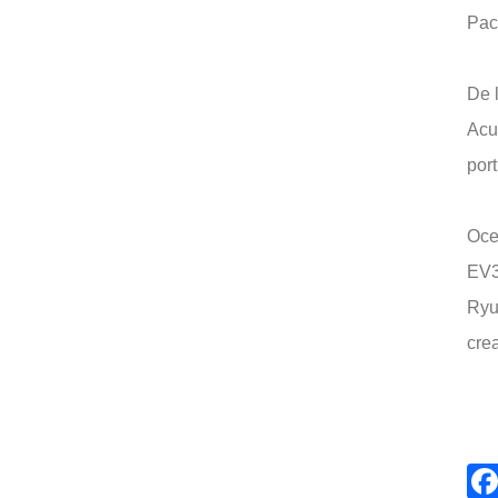
Paci
De l
Acum
port
Ocea
EV3 
Ryu,
crea