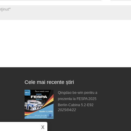
Cele mai recente știri
zave de la DPES
Qingdao be-win pentru a
tând cu
prezenta la FESPA 2025
rmătoarea
Berlin-Cabina 5.2-E92
2025/04/22
ire!
excepția Chinei
2025/04/11
X