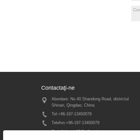
Contactaţi-ne
Abordare: No.40 Shandong Road, districtul
Amintiri gro
Shinan, Qingdao, China
2025 - aștep
nerăbdare u
Tel:
+86-197-13450079
noastră întâln
Telefon:
+86-197-13450079
2025/02/21
E-mail:
bewin19@qdbewin.com