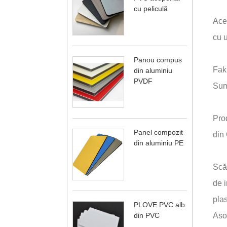
cu peliculă
Aces
cu u
Panou compus
Fak
din aluminiu
PVDF
Sum
Prod
Panel compozit
din 
din aluminiu PE
Scăd
de i
plas
PLOVE PVC alb
din PVC
Aso