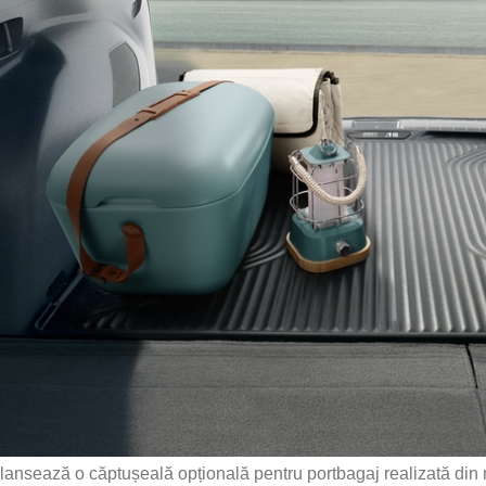
lansează o căptușeală opțională pentru portbagaj realizată din 