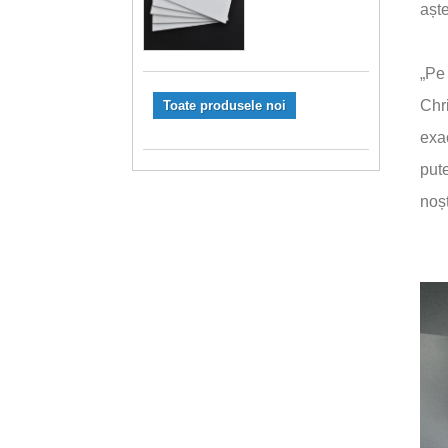
aște
„Pe 
Chri
Toate produsele noi
exac
pute
noșt