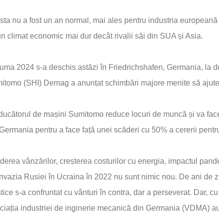
ta nu a fost un an normal, mai ales pentru industria europeană a
n climat economic mai dur decât rivalii săi din SUA și Asia.
uma 2024 s-a deschis astăzi în Friedrichshafen, Germania, la d
itomo (SHI) Demag a anunțat schimbări majore menite să ajute 
ucătorul de mașini Sumitomo reduce locuri de muncă și va face m
Germania pentru a face față unei scăderi cu 50% a cererii pent
erea vânzărilor, creșterea costurilor cu energia, impactul pand
nvazia Rusiei în Ucraina în 2022 nu sunt nimic nou. De ani de z
tice s-a confruntat cu vânturi în contra, dar a perseverat. Dar, cu
ciația industriei de inginerie mecanică din Germania (VDMA) au