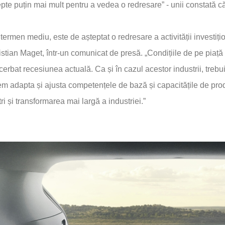
pte puțin mai mult pentru a vedea o redresare” - unii constată c
termen mediu, este de așteptat o redresare a activității investiț
stian Maget, într-un comunicat de presă. „Condițiile de pe piață a
erbat recesiunea actuală. Ca și în cazul acestor industrii, treb
m adapta și ajusta competențele de bază și capacitățile de produc
ri și transformarea mai largă a industriei.”