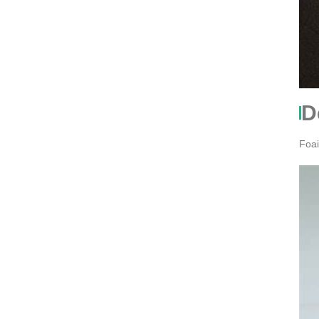
D
Foai