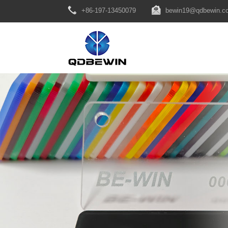
+86-197-13450079
bewin19@qdbewin.c