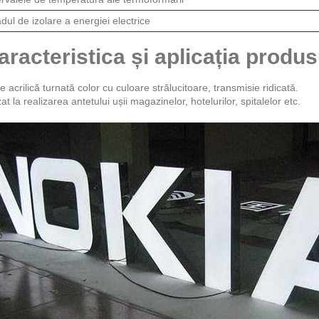
dul de izolare a energiei electrice
aracteristica și aplicația produs
e acrilică turnată color cu culoare strălucitoare, transmisie ridicată.
zat la realizarea antetului ușii magazinelor, hotelurilor, spitalelor etc.