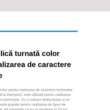
Live
lică turnată color
alizarea de caractere
e
ă color pentru realizarea de caractere luminoase
 la intemperii, este utilizată pentru realizarea
re luminoase. Cu o culoare strălucitoare și un
arte popular pentru realizarea de tipuri de
ră. Vă garantăm că nu va dispărea în 10 ani.