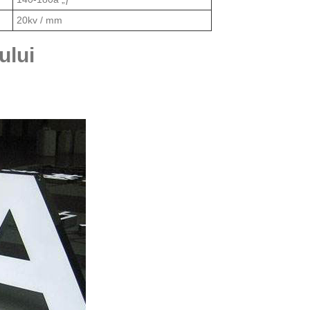
20kv / mm
ului