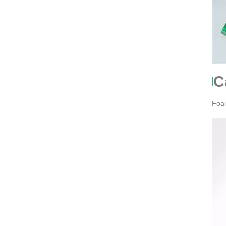
C
Foai