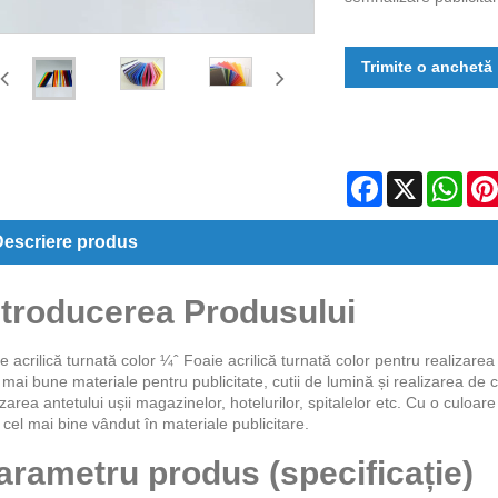
Trimite o anchetă
Facebook
X
Wha
escriere produs
ntroducerea Produsului
e acrilică turnată color ¼ˆ Foaie acrilică turnată color pentru realiza
 mai bune materiale pentru publicitate, cutii de lumină și realizarea de 
izarea antetului ușii magazinelor, hotelurilor, spitalelor etc. Cu o culoare
 cel mai bine vândut în materiale publicitare.
arametru produs (specificație)