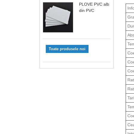
PLOVE PVC alb
Inf
din PVC
Gra
Dur
Abs
Ten
Toate produsele noi
Coe
Coe
Coe
Rat
Rat
Tar
Tem
Coe
Cea
Int