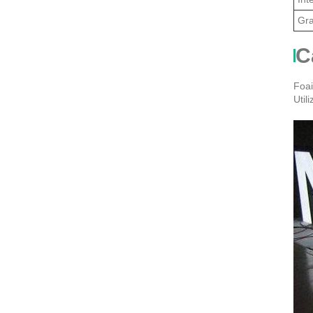
Gra
C
Foai
Utili