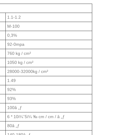
1.1-1.2
M-100
0,3%
92-0mpa
760 kg / cm²
1050 kg / cm²
28000-32000kg / cm²
1.49
92%
93%
100â „ƒ
6 * 10ï¼ˆ5ï¼ ‰ cm / cm / â „ƒ
80â „ƒ
140-180â „ƒ