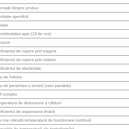
ormații despre produs
vitație specifică
itate
orbtivitatea apei (24 de ore)
siune
ficientul de rupere prin tragere
ficientul de rupere prin îndoire
ficientul de elasticitate
a de îndoire
a de penetrare a luminii (raze paralele)
if complet
peratura de distorsiune a căldurii
ficientul de expansiune liniară
 mai ridicată temperatură de funcționare continuă
ervalele de temperatură ale termoformării