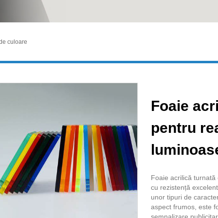
 de culoare
Foaie acri
pentru re
luminoas
Foaie acrilică turnat
cu rezistență excelentă
unor tipuri de caracte
aspect frumos, este fo
semnalizare publicita