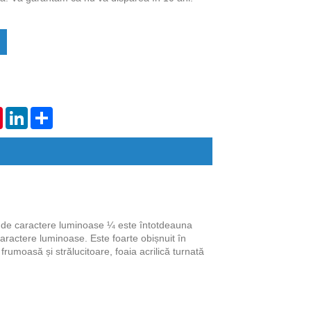
tsApp
Pinterest
LinkedIn
Share
rea de caractere luminoase ¼ este întotdeauna
caractere luminoase. Este foarte obișnuit în
 frumoasă și strălucitoare, foaia acrilică turnată