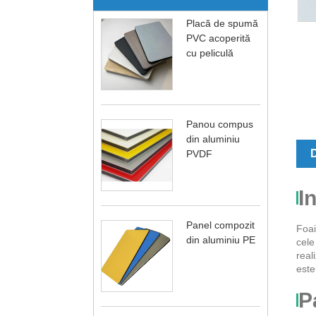
Placă de spumă
PVC acoperită
cu peliculă
Panou compus
din aluminiu
D
PVDF
I
Panel compozit
Foai
din aluminiu PE
cele
real
este
P