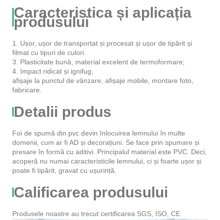
Caracteristica și aplicația
produsului
1. Ușor, ușor de transportat și procesat și ușor de tipărit și
filmat cu tipuri de culori.
3. Plasticitate bună, material excelent de termoformare;
4. Impact ridicat și ignifug;
afișaje la punctul de vânzare, afișaje mobile, montare foto,
fabricare.
Detalii produs
Foi de spumă din pvc devin înlocuirea lemnului în multe
domenii, cum ar fi AD și decorațiuni. Se face prin spumare și
presare în formă cu aditivi. Principalul material este PVC. Deci,
acoperă nu numai caracteristicile lemnului, ci și foarte ușor și
poate fi tipărit, gravat cu ușurință.
Calificarea produsului
Produsele noastre au trecut certificarea SGS, ISO, CE