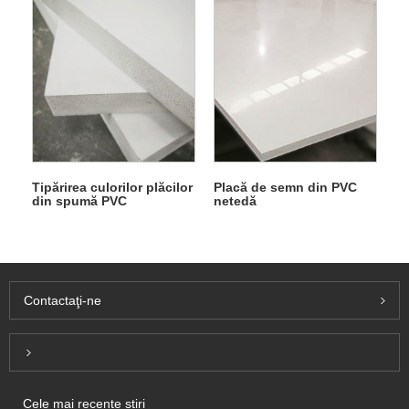
Tipărirea culorilor plăcilor
Placă de semn din PVC
din spumă PVC
netedă
Contactaţi-ne
Inquiry For Pricelist
Cele mai recente știri