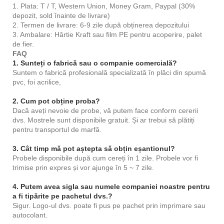
1. Plata: T / T, Western Union, Money Gram, Paypal (30%
depozit, sold înainte de livrare)
2. Termen de livrare: 6-9 zile după obținerea depozitului
3. Ambalare: Hârtie Kraft sau film PE pentru acoperire, palet
de fier.
FAQ
1. Sunteți o fabrică sau o companie comercială?
Suntem o fabrică profesională specializată în plăci din spumă
pvc, foi acrilice,
2. Cum pot obține proba?
Dacă aveți nevoie de probe, vă putem face conform cererii
dvs. Mostrele sunt disponibile gratuit. Și ar trebui să plătiți
pentru transportul de marfă.
3. Cât timp mă pot aștepta să obțin eșantionul?
Probele disponibile după cum cereți în 1 zile. Probele vor fi
trimise prin expres și vor ajunge în 5 ~ 7 zile.
4. Putem avea sigla sau numele companiei noastre pentru
a fi tipărite pe pachetul dvs.?
Sigur. Logo-ul dvs. poate fi pus pe pachet prin imprimare sau
autocolant.