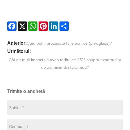
Facebook
X
WhatsApp
Pinterest
LinkedIn
Share
Anterior:
Cum pot fi procesate foile acrilice (plexiglass)?
Următorul:
Cât de mult impact va avea tariful de 25% asupra exporturilor
de aluminiu din țara mea?
Trimite o anchetă