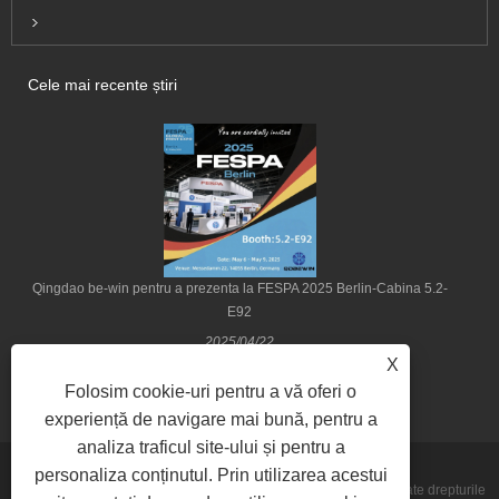
Inquiry For Pricelist
Cele mai recente știri
Qingdao be-win pentru a prezenta la FESPA 2025 Berlin-Cabina 5.2-
E92
2025/04/22
X
Folosim cookie-uri pentru a vă oferi o
experiență de navigare mai bună, pentru a
analiza traficul site-ului și pentru a
personaliza conținutul. Prin utilizarea acestui
Copyright © 2022 Qingdao Be-Win Industrial & Trade Co., Ltd. Toate drepturile